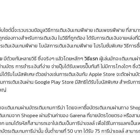
ซต์นี้จะรวบรวมข้อมูลวิธีการเติมเงินเกมฟีฟาย เติมเพชรฟีฟาย ที่สามารถเ
ุกช่องทางสำหรับการเติมเงิน ในวิธีที่ถูกต้อง ได้รับการเติมเงินจาแหล่งที่
ติมเงินเกมฟีฟาย โบนัสการเติมเงินเกมฟีฟาย โปรโมชั่นพิเศษ วิธีการซื้
าย
มีด้วยกันหลายวิธี ซึ่งจริงๆ แล้วโดยหลักๆ
วิธีแรก
ผู้เล่นมักจะเติมเกมผ
ัตร การชำระเงินที่ง่าย จ่ายปุ๊บได้รับเพชรปั๊บทันที ไม่มีการโกงใดๆ ซึ่
อ จะไม่ได้รับโบนัสพิเศษ ตัวอย่างเช่นการเติมเงินกับ Apple Store จะตัดผ่านบ
นการเติมเงินผ่าน Google Play Store มีสิทธิได้รับโบนัสพิเศษ สำหรับการเติ
หญ่
Search
for:
กจะเติมเกมผ่านบัตรเติมเกมการีน่า โดยจะหาซื้อบัตรเติมเกมผ่านทาง Shopee
เติมเกมจาก Shopee ผ่านร้านค่าของ Garena ที่ขายบัตรโดยตรง หรือสามาร
ม่ยาก แถมได้รหัสก็สามารถเอาไปเติมเป็นการีน่าเชลล์ เพื่อใช้ในการแลกเป
บัตรเติมเกมการีน่านั้น ขั้นต่ำขายที่ 50 บาท ได้รับ 75 การีน่าเชลล์ ส