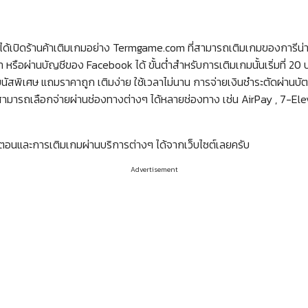
ได้เปิดร้านค้าเติมเกมอย่าง Termgame.com ที่สามารถเติมเกมของการีน่าต
หรือผ่านบัญชีของ Facebook ได้ ขั้นต่ำสำหรับการเติมเกมนั้นเริ่มที่ 2
โบนัสพิเศษ แถมราคาถูก เติมง่าย ใช้เวลาไม่นาน การจ่ายเงินชำระตัดผ่านบัตรเ
สามารถเลือกจ่ายผ่านช่องทางต่างๆ ได้หลายช่องทาง เช่น AirPay , 7-Elev
นตอนและการเติมเกมผ่านบริการต่างๆ ได้จากเว็บไซต์เลยครับ
Advertisement