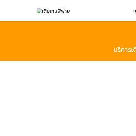
Skip
ห
to
content
บริการเ