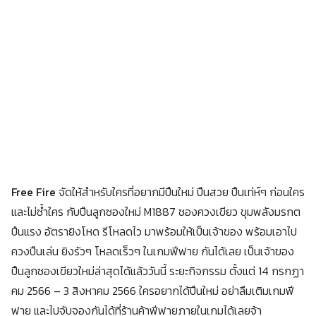
Free Fire
จัดให้สำหรับใครที่อยากมีปืนใหม่ ปืนสวย ปืนเท่ห์ๆ ก่อนใคร
และไม่ซ้ำใคร กับปืนลูกซองใหม่ M1887 ซองควงเขียว ขุมพลังมรกต
ปืนแรง อัตรายิงโหด รีโหลดไว มาพร้อมให้เป็นเจ้าของ พร้อมเอาไป
ควงปืนเล่น ยิงรัวๆ โหลดเร็วๆ ในเกมฟีฟาย กันได้เลย เป็นเจ้าของ
ปืนลูกซองเขียวใหม่ล่าสุดได้แล้ววันนี้ ระยะกิจกรรม ตั้งแต่ 14 กรกฏา
คม 2566 – 3 สิงหาคม 2566 ใครอยากได้ปืนใหม่ อย่าลืมเติมเกมฟี
ฟาย และไปจับจองกันได้ที่ร้านค้าฟีฟายภายในเกมได้เลยจ้า